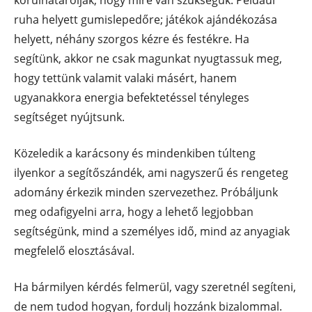
körülhatárolják, hogy mire van szükségük. Például
ruha helyett gumislepedőre; játékok ajándékozása
helyett, néhány szorgos kézre és festékre. Ha
segítünk, akkor ne csak magunkat nyugtassuk meg,
hogy tettünk valamit valaki másért, hanem
ugyanakkora energia befektetéssel tényleges
segítséget nyújtsunk.
Közeledik a karácsony és mindenkiben túlteng
ilyenkor a segítőszándék, ami nagyszerű és rengeteg
adomány érkezik minden szervezethez. Próbáljunk
meg odafigyelni arra, hogy a lehető legjobban
segítségünk, mind a személyes idő, mind az anyagiak
megfelelő elosztásával.
Ha bármilyen kérdés felmerül, vagy szeretnél segíteni,
de nem tudod hogyan, fordulj hozzánk bizalommal.