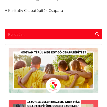
A Karitatív Csapatépítés Csapata
Ho
me
cs
júl
„A
jel