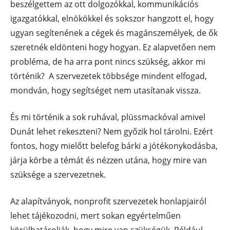
beszélgettem az ott dolgozókkal, kommunikációs
igazgatókkal, elnökökkel és sokszor hangzott el, hogy
ugyan segítenének a cégek és magánszemélyek, de ők
szeretnék eldönteni hogy hogyan. Ez alapvetően nem
probléma, de ha arra pont nincs szükség, akkor mi
történik? A szervezetek többsége mindent elfogad,
mondván, hogy segítséget nem utasítanak vissza.
És mi történik a sok ruhával, plüssmackóval amivel
Dunát lehet rekeszteni? Nem győzik hol tárolni. Ezért
fontos, hogy mielőtt belefog bárki a jótékonykodásba,
járja körbe a témát és nézzen utána, hogy mire van
szüksége a szervezetnek.
Az alapítványok, nonprofit szervezetek honlapjairól
lehet tájékozodni, mert sokan egyértelműen