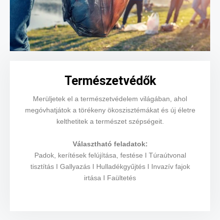
Természetvédők
Merüljetek el a természetvédelem világában, ahol
megóvhatjátok a törékeny ökoszisztémákat és új életre
kelthetitek a természet szépségeit.
Választható feladatok:
Padok, kerítések felújítása, festése I Túraútvonal
tisztítás I Gallyazás I Hulladékgyűjtés I Invazív fajok
irtása I Faültetés