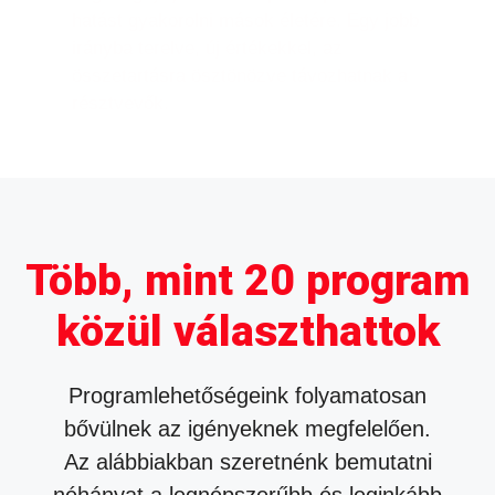
hatást gyakorolni mások életére. Egy jobb
irányba terelve, új értékekkel, az
összetartásra ösztönözve távozhatnak a
résztvevők.
Több, mint 20 program
közül választhattok​​
Programlehetőségeink folyamatosan
bővülnek az igényeknek megfelelően.
Az alábbiakban szeretnénk bemutatni