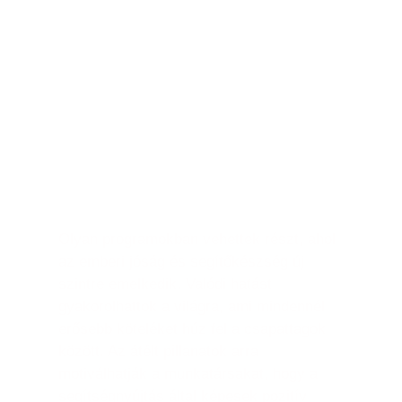
Hatással
másokra​
A karitatív csapatépítés
többet ad, mint gondolnád!
Olyan programokban vehettek részt, ahol
az emberi jóság és segítőkészség új
szintre emelkedik. Valódi hatást
gyakorolhattok a világra, ami mindennél
erősebb köteléket húz fel a csapattagok
között. Az átélt pillanatok arra
motiválhatják a munkatársakat, hogy a
segítségnyújtás által képesek pozitív