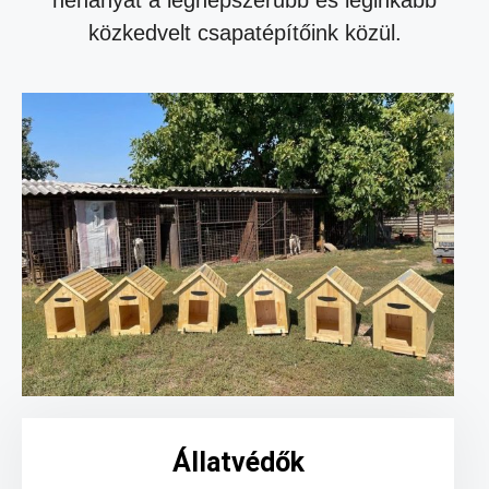
néhányat a legnépszerűbb és leginkább
közkedvelt csapatépítőink közül.
Állatvédők