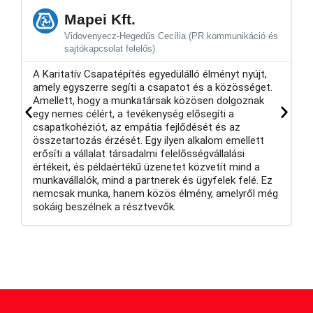
Mapei Kft.
Vidovenyecz-Hegedűs Cecília (PR kommunikáció és
sajtókapcsolat felelős)
N
vá
A Karitatív Csapatépítés egyedülálló élményt nyújt,
n
amely egyszerre segíti a csapatot és a közösséget.
e
Amellett, hogy a munkatársak közösen dolgoznak

egy nemes célért, a tevékenység elősegíti a
csapatkohéziót, az empátia fejlődését és az
összetartozás érzését. Egy ilyen alkalom emellett
erősíti a vállalat társadalmi felelősségvállalási
értékeit, és példaértékű üzenetet közvetít mind a
munkavállalók, mind a partnerek és ügyfelek felé. Ez
nemcsak munka, hanem közös élmény, amelyről még
sokáig beszélnek a résztvevők.