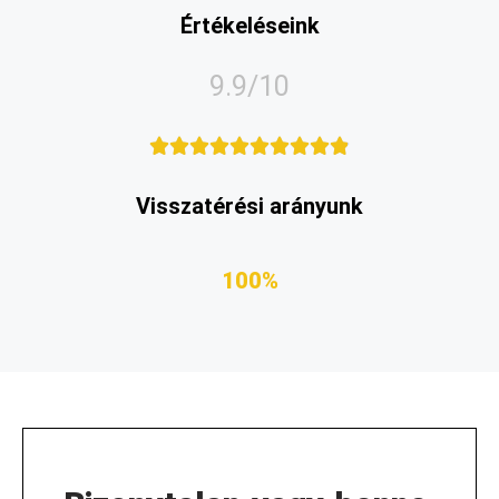
Értékeléseink
9.9/10










Visszatérési arányunk
100%