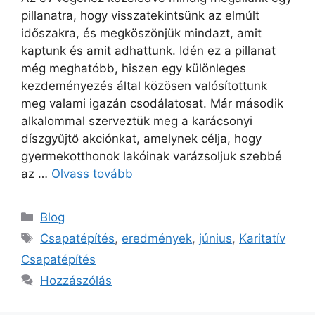
pillanatra, hogy visszatekintsünk az elmúlt
időszakra, és megköszönjük mindazt, amit
kaptunk és amit adhattunk. Idén ez a pillanat
még meghatóbb, hiszen egy különleges
kezdeményezés által közösen valósítottunk
meg valami igazán csodálatosat. Már második
alkalommal szerveztük meg a karácsonyi
díszgyűjtő akciónkat, amelynek célja, hogy
gyermekotthonok lakóinak varázsoljuk szebbé
az …
Olvass tovább
Blog
Csapatépítés
,
eredmények
,
június
,
Karitatív
Csapatépítés
Hozzászólás