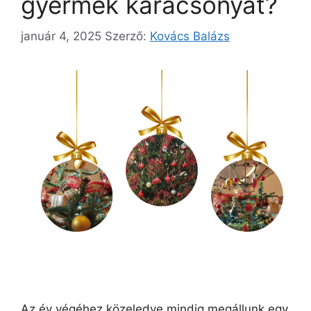
gyermek karácsonyát?
január 4, 2025
Szerző:
Kovács Balázs
Az év végéhez közeledve mindig megállunk egy