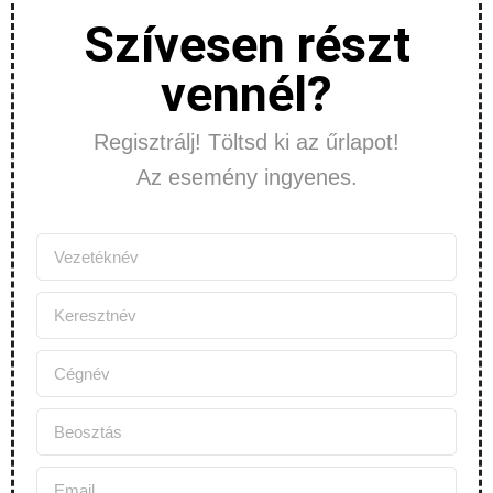
Szívesen részt
vennél?
Regisztrálj! Töltsd ki az űrlapot!
Az esemény ingyenes.