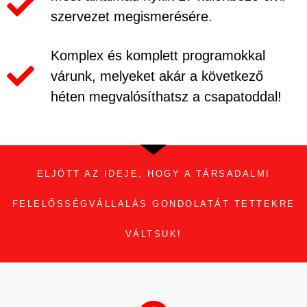
szervezet megismerésére.
Komplex és komplett programokkal
várunk, melyeket akár a következő
héten megvalósíthatsz a csapatoddal!
ELJÖTT AZ IDEJE, HOGY A TÁRSADALMI
FELELŐSSÉGVÁLLALÁS GONDOLATÁT TETTEKRE
VÁLTSUK!