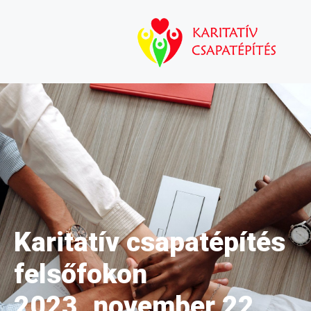
Karitatív csapatépítés
felsőfokon
2023. november 22.