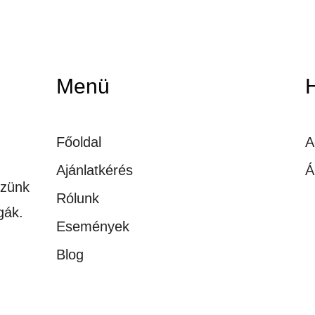
Menü
Főoldal
A
Ajánlatkérés
Á
ezünk
Rólunk
gák.
Események
Blog