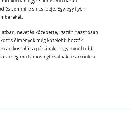
elnőtt korban egyre nehezebb baráti
d és semmire sincs ideje. Egy-egy ilyen
embereket.
latban, nevetés közepette, igazán hasznosan
s a közös élmények még közelebb hozzák
m ad kostolót a párjának, hogy minél több
ékek még ma is mosolyt csalnak az arcunkra