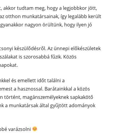
et, akkor tudtam meg, hogy a legjobbkor jött,
az otthon munkatársainak, így legalább került
 ugyanakkor nagyon örültünk, hogy ilyen jó
csonyi készülődésről. Az ünnepi előkészületek
szálakat is szorosabbá fűzik. Közös
napokat.
kkel és emellett időt találni a
lemest a hasznossal. Barátainkkal a közös
ben történt, magánszemélyeknek sapkakötő
nk a munkatársak által gyűjtött adományok
bbé varázsolni