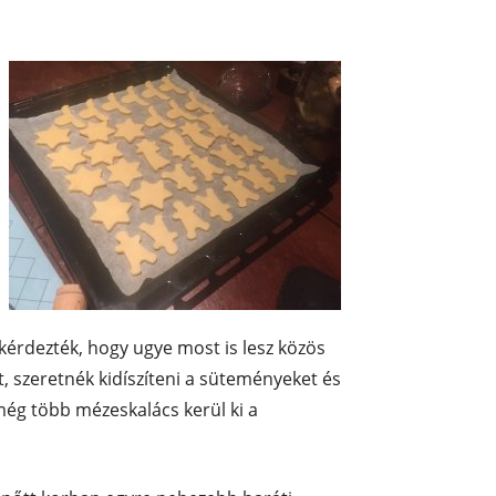
kérdezték, hogy ugye most is lesz közös
, szeretnék kidíszíteni a süteményeket és
ég több mézeskalács kerül ki a