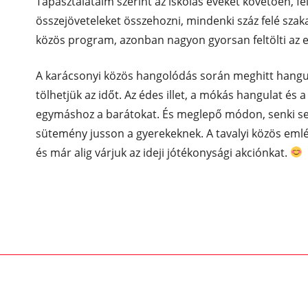
Tapasztalataim szerint az iskolás éveket követően, f
összejöveteleket összehozni, mindenki száz felé szaka
közös program, azonban nagyon gyorsan feltölti az 
A karácsonyi közös hangolódás során meghitt hangu
tölhetjük az időt. Az édes illet, a mókás hangulat é
egymáshoz a barátokat. És meglepő módon, senki se
sütemény jusson a gyerekeknek. A tavalyi közös eml
és már alig várjuk az ideji jótékonysági akciónkat.