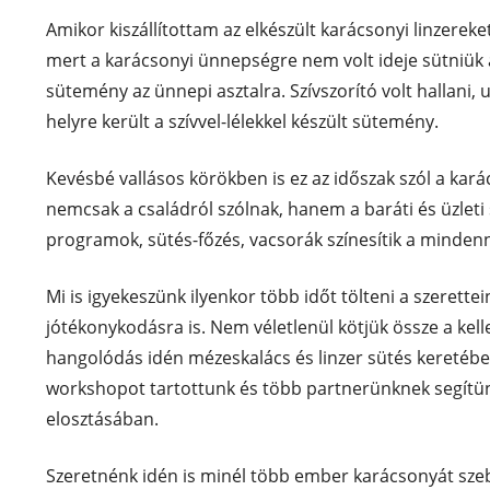
Amikor kiszállítottam az elkészült karácsonyi linzerek
mert a karácsonyi ünnepségre nem volt ideje sütniük 
sütemény az ünnepi asztalra. Szívszorító volt hallani,
helyre került a szívvel-lélekkel készült sütemény.
Kevésbé vallásos körökben is ez az időszak szól a kará
nemcsak a családról szólnak, hanem a baráti és üzleti 
programok, sütés-főzés, vacsorák színesítik a minden
Mi is igyekeszünk ilyenkor több időt tölteni a szerettein
jótékonykodásra is. Nem véletlenül kötjük össze a kel
hangolódás idén mézeskalács és linzer sütés kereté
workshopot tartottunk és több partnerünknek segítü
elosztásában.
Szeretnénk idén is minél több ember karácsonyát sze