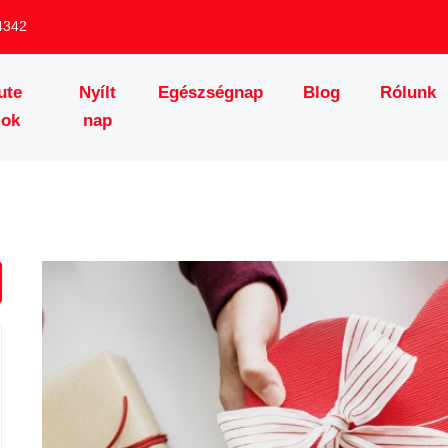
4342
ute
Nyílt
Egészségnap
Blog
Rólunk
mok
nap