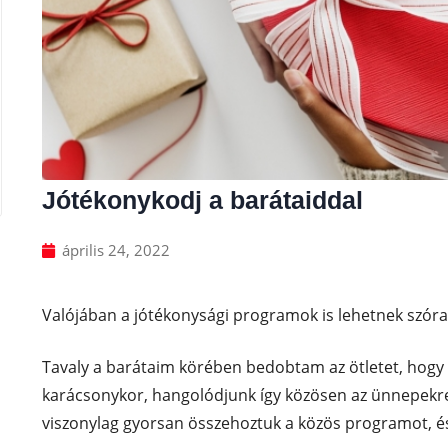
Jótékonykodj a barátaiddal
április 24, 2022
Valójában a jótékonysági programok is lehetnek szóra
Tavaly a barátaim körében bedobtam az ötletet, ho
karácsonykor, hangolódjunk így közösen az ünnepekre
viszonylag gyorsan összehoztuk a közös programot, és