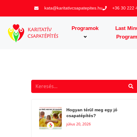
kata@karitativcsapatepites.hu
+36 30 222 
Programok
Last Min
Progra
Hogyan térül meg egy jó
csapatépítés?
július 20, 2026