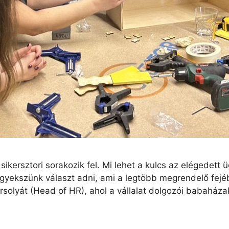
sikersztori sorakozik fel. Mi lehet a kulcs az elégedet
e igyekszünk választ adni, ami a legtöbb megrendelő fe
Orsolyát (Head of HR), ahol a vállalat dolgozói babaháza