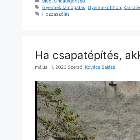
Blog
,
Uncategorized
Gyermek támogatás
,
Gyermekotthon
,
Karitatí
Hozzászólás
Ha csapatépítés, akk
május 11, 2023
Szerző:
Kovács Balázs