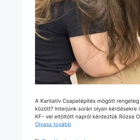
A Karitatív Csapatépítés mögött rengeteg 
között? Interjúnk során olyan kérdésekr
KF- vel eltöltött napról kérdeztük Rózsa 
Olvass tovább