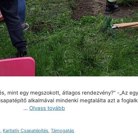
s, mint egy megszokott, átlagos rendezvény?” -„Az együ
sapatépítő alkalmával mindenki megtalálta azt a foglalk
dást.” …
Olvass tovább
v
,
Karitatív Csapatépítés
,
Támogatás