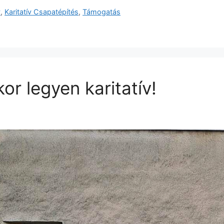
v
,
Karitatív Csapatépítés
,
Támogatás
or legyen karitatív!