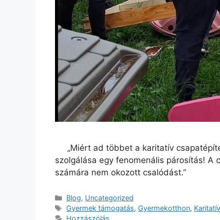
„Miért ad többet a karitatív csapatépíté
szolgálása egy fenomenális párosítás! A c
számára nem okozott csaló
Blog
,
Uncategorized
Gyermek támogatás
,
Gyermekotthon
,
Karitatí
Hozzászólás