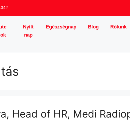
4342
ute
Nyílt
Egészségnap
Blog
Rólunk
mok
nap
tás
lya, Head of HR, Medi Radio