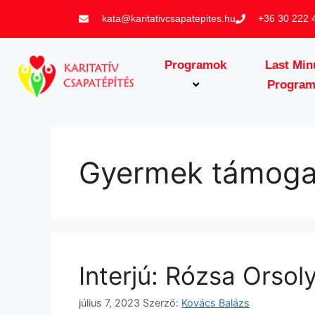
kata@karitativcsapatepites.hu
+36 30 222 
Programok
Last Min
Progra
Gyermek támoga
Interjú: Rózsa Orso
július 7, 2023
Szerző:
Kovács Balázs