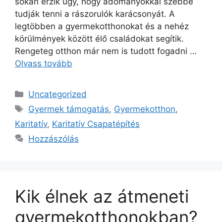
sokan érzik úgy, hogy adományokkal szebbé
tudják tenni a rászorulók karácsonyát. A
legtöbben a gyermekotthonokat és a nehéz
körülmények között élő családokat segítik.
Rengeteg otthon már nem is tudott fogadni …
Olvass tovább
Uncategorized
Gyermek támogatás
,
Gyermekotthon
,
Karitatív
,
Karitatív Csapatépítés
Hozzászólás
Kik élnek az átmeneti
gyermekotthonokban?